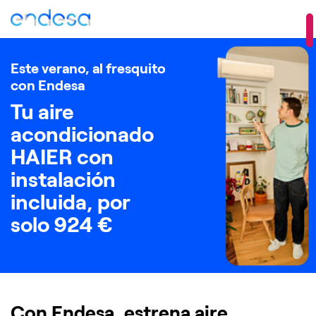
Este verano, al fresquito
con Endesa
Tu aire
acondicionado
HAIER con
instalación
incluida, por
solo 924 €
Con Endesa, estrena aire