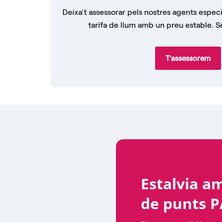
Deixa’t assessorar pels nostres agents especia
tarifa de llum amb un preu estable. 
T’assessorem
Estalvia a
de punts P