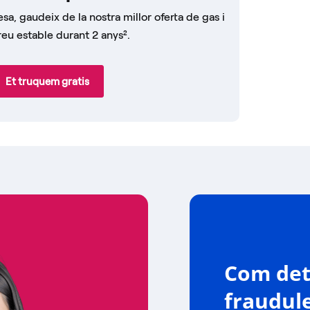
sa, gaudeix de la nostra millor oferta de gas i
eu estable durant 2 anys².
Et truquem gratis
Com det
fraudul