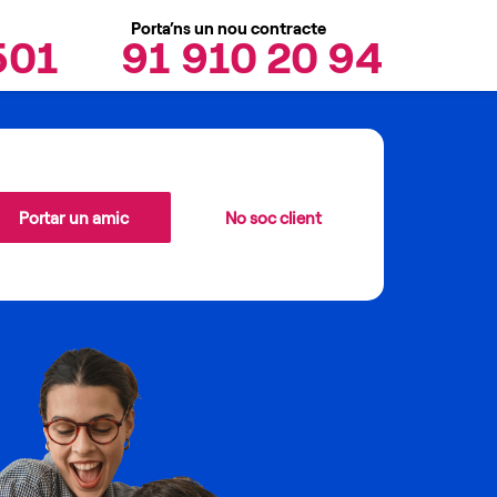
Porta’ns un nou contracte
501
91 910 20 94
Portar un amic
No soc client