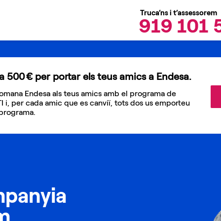
Truca’ns i t’assessorem
919 101 
 a 500 € per portar els teus amics a Endesa.
recomana Endesa als teus amics amb el programa de
TI i, per cada amic que es canviï, tots dos us emporteu
 programa.
mpanyia
m