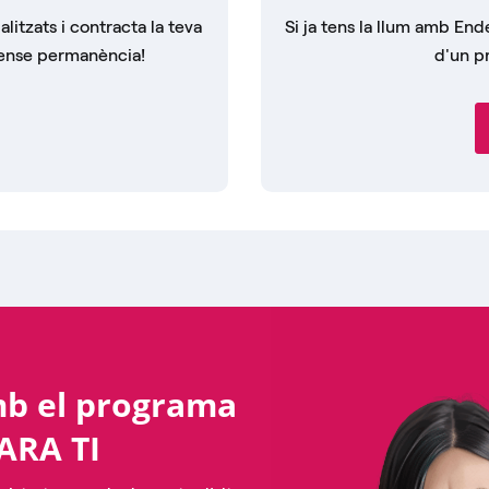
litzats i contracta la teva
Si ja tens la llum amb Ende
Sense permanència!
d'un pr
mb el programa
ARA TI