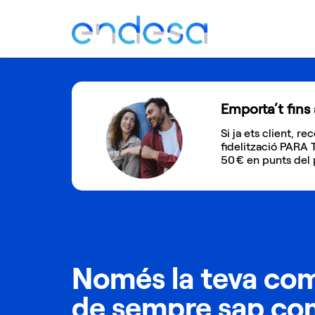
Emporta’t fins
Si ja ets client, 
fidelització PARA 
50 € en punts del
Només la teva co
de sempre sap co