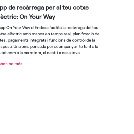
pp de recàrrega per al teu cotxe
lèctric: On Your Way
app On Your Way d’Endesa facilita la recàrrega del teu
txe elèctric amb mapes en temps real, planificació de
tes, pagaments integrats i funcions de control de la
spesa. Una eina pensada per acompanyar-te tant a la
utat com a la carretera, al destí i a casa teva.
aber-ne més