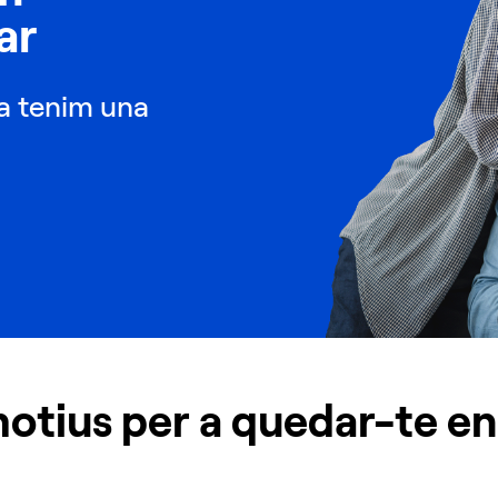
ar
sa tenim una
otius per a quedar-te e