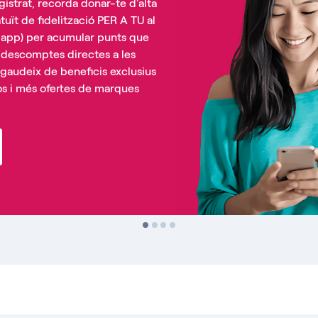
egistrat, recorda donar-te d’alta
uït de fidelització PER A TU al
o app) per acumular punts que
 descomptes directes a les
 gaudeix de beneficis exclusius
os i més ofertes de marques