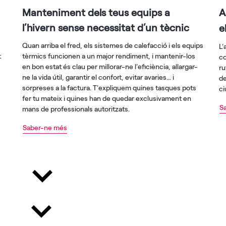
Manteniment dels teus equips a
A
l’hivern sense necessitat d’un tècnic
e
Quan arriba el fred, els sistemes de calefacció i els equips
L’
t
tèrmics funcionen a un major rendiment, i mantenir-los
co
en bon estat és clau per millorar-ne l’eficiència, allargar-
ru
ne la vida útil, garantir el confort, evitar avaries... i
de
sorpreses a la factura. T’expliquem quines tasques pots
ci
fer tu mateix i quines han de quedar exclusivament en
S
mans de professionals autoritzats.
Saber-ne més