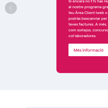
Si encara no t’hi has r
al nostre programa grat
teu Àrea Client (web 
podràs bescanviar per
teves factures. A més,
com sortejos, concurs
col·laboradores.
Més informació