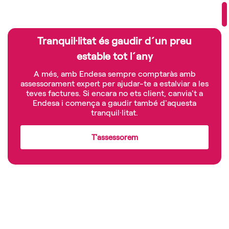
Tranquil·litat és gaudir d´un preu
estable tot l´any
A més, amb Endesa sempre comptaràs amb
assessorament expert per ajudar-te a estalviar a les
teves factures. Si encara no ets client, canvia't a
Endesa i comença a gaudir també d'aquesta
tranquil·litat.
T'assessorem